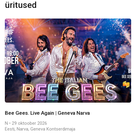
üritused
Bee Gees. Live Again | Geneva Narva
N • 29 oktoober 2026
Eesti, Narva, Geneva Kontserdimaja