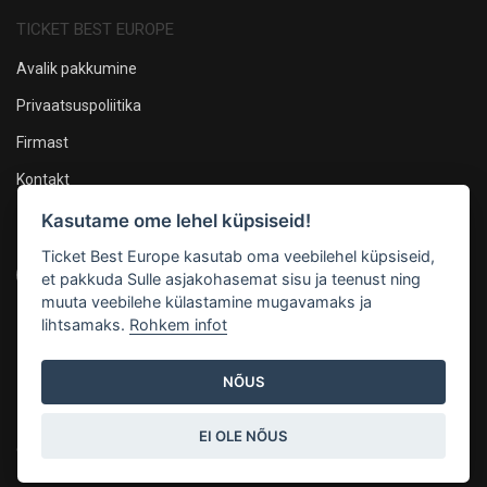
TICKET BEST EUROPE
Avalik pakkumine
Privaatsuspoliitika
Firmast
Kontakt
Kasutame ome lehel küpsiseid!
Oleme sotsiaalmeedias
Ticket Best Europe kasutab oma veebilehel küpsiseid,
et pakkuda Sulle asjakohasemat sisu ja teenust ning
muuta veebilehe külastamine mugavamaks ja
lihtsamaks.
Rohkem infot
Maksevõimalused
NÕUS
EI OLE NÕUS
© 2026, Mandarin Production OÜ