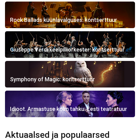
Rock Ballads küünlavalguses: kontserttuur
Giuseppe Verdi keelpilliorkester: kontserttuur
Symphony of Magic: kontserttuur
Idioot. Armastuse kolm tahku: Eesti teatratuur
Aktuaalsed ja populaarsed