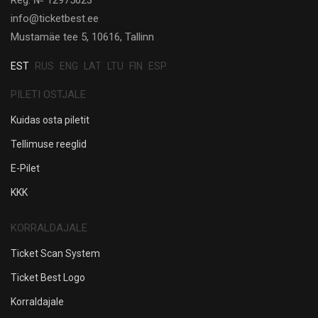
info@ticketbest.ee
Mustamäe tee 5, 10616, Tallinn
EST
RUS
ENG
LAT
LTU
FIN
ESP
PILETI OSTJALE
Kuidas osta piletit
Tellimuse reeglid
E-Pilet
KKK
KORRALDAJALE
Ticket Scan System
Ticket Best Logo
Korraldajale