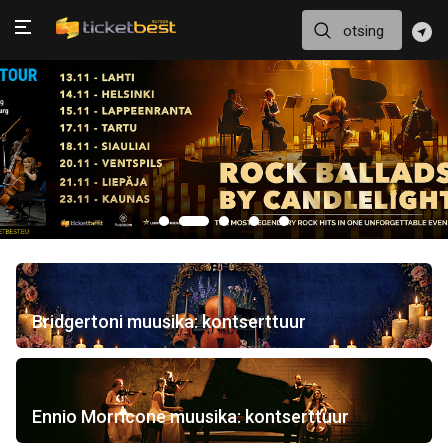
Bridgertoni muusika: kontserttuur
Ennio Morricone muusika: kontserttuur