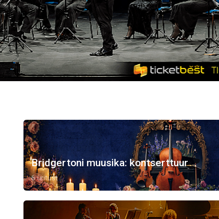
Bridgertoni muusika: kontserttuur
6 üritust