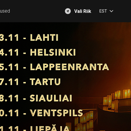
mused
Vali Riik
EST