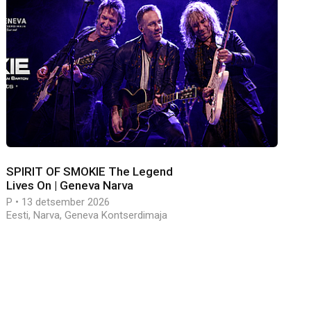
SPIRIT OF SMOKIE The Legend
Lives On | Geneva Narva
P • 13 detsember 2026
Eesti, Narva, Geneva Kontserdimaja