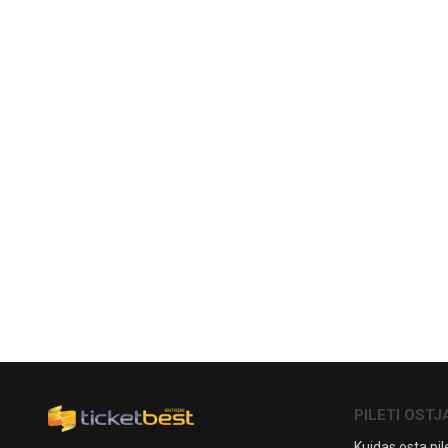
PILETI OSTJ
Kuidas osta pile