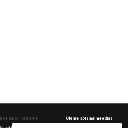
Oleme sotsiaalmeedias
CKET BEST EUROPE
lik pakkumine