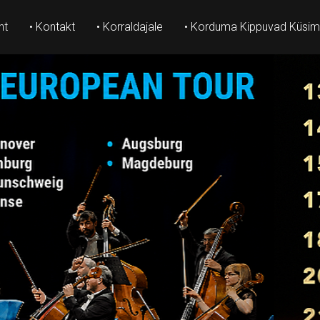
ht
• Kontakt
• Korraldajale
• Korduma Kippuvad Küsi