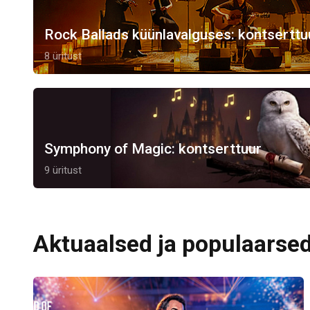
Rock Ballads küünlavalguses: kontserttu
8 üritust
Symphony of Magic: kontserttuur
9 üritust
Aktuaalsed ja populaarsed