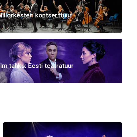
illiorkester: kontserttuur
lm tahku: Eesti teatratuur