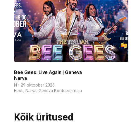
Bee Gees. Live Again | Geneva
Narva
N • 29 oktoober 2026
Eesti, Narva, Geneva Kontserdimaja
Kõik üritused