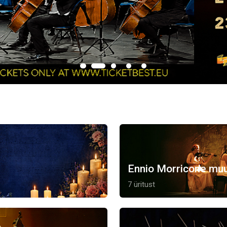
Ennio Morricone muu
7 üritust