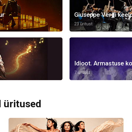
ur
Giuseppe Verdi keelp
23 üritust
Idioot. Armastuse ko
7 üritust
 üritused