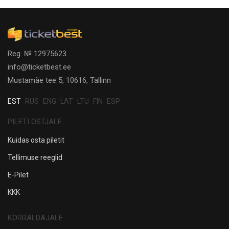
Reg. № 12975623
info@ticketbest.ee
Mustamäe tee 5, 10616, Tallinn
EST
RUS
ENG
LAT
LTU
FIN
ESP
PILETI OSTJALE
Kuidas osta piletit
Tellimuse reeglid
E-Pilet
KKK
KORRALDAJALE