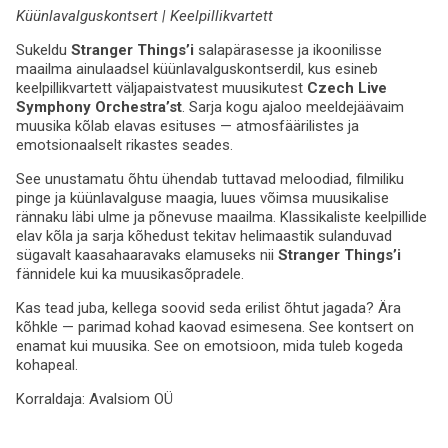
Küünlavalguskontsert | Keelpillikvartett
Sukeldu
Stranger Things’i
salapärasesse ja ikoonilisse
maailma ainulaadsel küünlavalguskontserdil, kus esineb
keelpillikvartett väljapaistvatest muusikutest
Czech Live
Symphony Orchestra’st
. Sarja kogu ajaloo meeldejäävaim
muusika kõlab elavas esituses — atmosfäärilistes ja
emotsionaalselt rikastes seades.
See unustamatu õhtu ühendab tuttavad meloodiad, filmiliku
pinge ja küünlavalguse maagia, luues võimsa muusikalise
rännaku läbi ulme ja põnevuse maailma. Klassikaliste keelpillide
elav kõla ja sarja kõhedust tekitav helimaastik sulanduvad
sügavalt kaasahaaravaks elamuseks nii
Stranger Things’i
fännidele kui ka muusikasõpradele.
Kas tead juba, kellega soovid seda erilist õhtut jagada? Ära
kõhkle — parimad kohad kaovad esimesena. See kontsert on
enamat kui muusika. See on emotsioon, mida tuleb kogeda
kohapeal.
Korraldaja:
Avalsiom OÜ