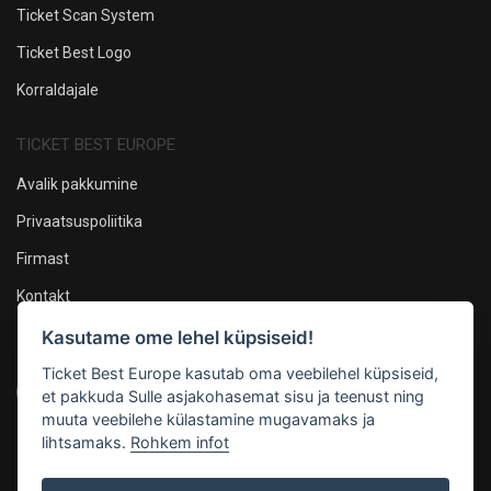
Ticket Scan System
Ticket Best Logo
Korraldajale
TICKET BEST EUROPE
Avalik pakkumine
Privaatsuspoliitika
Firmast
Kontakt
Kasutame ome lehel küpsiseid!
Oleme sotsiaalmeedias
Ticket Best Europe kasutab oma veebilehel küpsiseid,
et pakkuda Sulle asjakohasemat sisu ja teenust ning
muuta veebilehe külastamine mugavamaks ja
lihtsamaks.
Rohkem infot
Maksevõimalused