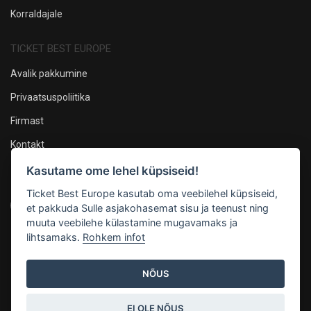
Korraldajale
TICKET BEST EUROPE
Avalik pakkumine
Privaatsuspoliitika
Firmast
Kontakt
Kasutame ome lehel küpsiseid!
Oleme sotsiaalmeedias
Ticket Best Europe kasutab oma veebilehel küpsiseid,
et pakkuda Sulle asjakohasemat sisu ja teenust ning
muuta veebilehe külastamine mugavamaks ja
lihtsamaks.
Rohkem infot
Maksevõimalused
NÕUS
EI OLE NÕUS