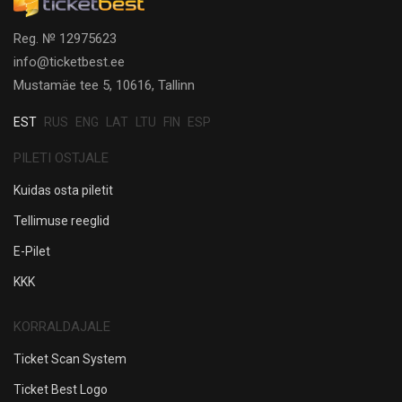
Reg. № 12975623
info@ticketbest.ee
Mustamäe tee 5, 10616, Tallinn
EST
RUS
ENG
LAT
LTU
FIN
ESP
PILETI OSTJALE
Kuidas osta piletit
Tellimuse reeglid
E-Pilet
KKK
KORRALDAJALE
Ticket Scan System
Ticket Best Logo