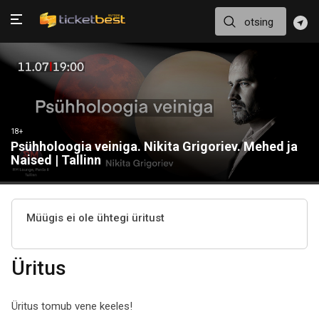
18+
Psühholoogia veiniga. Nikita Grigoriev. Mehed ja
Naised | Tallinn
Müügis ei ole ühtegi üritust
Üritus
Üritus tomub vene keeles!