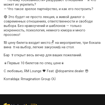
— Почему «обязанности» разрушают отношения — и что
может их укрепить?
— Что такое зрелое партнёрство, и как его построить?
🔴 Это будет не просто лекция, а живой диалог о
современных отношениях, ответственности и свободе
выбора. Без нравоучений и шаблонов — только
искренность, психология, немного юмора и много
проссеко!
❗️В цену билета входит место🪑 на мероприятие, три бокала
вина 🍷на выбор, легкие закуски🧀 на стол.
Бар 🍷открыт весь вечер для ваших пожеланий.
☀️Первые 10 билетов по спец цене☀️
С любовью, RM Lounge 🖤 Feat. @dopamine.dealer 😎
Korraldaja:
Rmagination Group OÜ