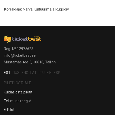
Korraldaja:
Narva Kultuurimaja Rugodiv
Reg. № 12975623
info@ticketbest.ee
Mustamäe tee 5, 10616, Tallinn
EST
RUS
ENG
LAT
LTU
FIN
ESP
PILETI OSTJALE
Kuidas osta piletit
Tellimuse reeglid
E-Pilet