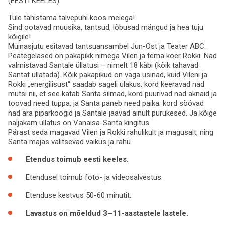
(EESTI KEELES)
Tule tähistama talvepühi koos meiega!
Sind ootavad muusika, tantsud, lõbusad mängud ja hea tuju
kõigile!
Muinasjutu esitavad tantsuansambel Jun-Ost ja Teater ABC.
Peategelased on päkapikk nimega Vilen ja tema koer Rokki. Nad
valmistavad Santale üllatusi – nimelt 18 käbi (kõik tahavad
Santat üllatada). Kõik päkapikud on väga usinad, kuid Vileni ja
Rokki „energilisust“ saadab sageli ulakus: kord keeravad nad
mütsi nii, et see katab Santa silmad, kord puurivad nad aknaid ja
toovad need tuppa, ja Santa paneb need paika; kord söövad
nad ära piparkoogid ja Santale jäävad ainult purukesed. Ja kõige
naljakam üllatus on Vanaisa-Santa kingitus.
Pärast seda magavad Vilen ja Rokki rahulikult ja magusalt, ning
Santa majas valitsevad vaikus ja rahu.
Etendus toimub eesti keeles.
Etendusel toimub foto- ja videosalvestus.
Etenduse kestvus 50-60 minutit.
Lavastus on mõeldud 3–11-aastastele lastele.