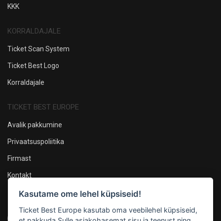
KKK
KORRALDAJALE
Ticket Scan System
Ticket Best Logo
Korraldajale
TICKET BEST EUROPE
Avalik pakkumine
Privaatsuspoliitika
Firmast
Kontakt
Kasutame ome lehel küpsiseid!
Oleme sotsiaalmeedias
Ticket Best Europe kasutab oma veebilehel küpsiseid,
et pakkuda Sulle asjakohasemat sisu ja teenust ning