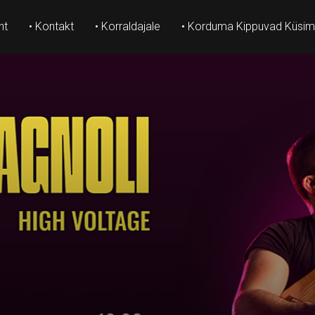
ht
• Kontakt
• Korraldajale
• Korduma Kippuvad Küsi