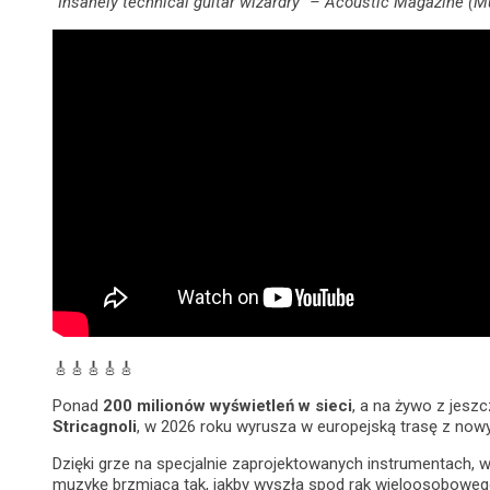
“Insanely technical guitar wizardry” – Acoustic Magazine (
🎸🎸🎸🎸🎸
Ponad
200 milionów wyświetleń w sieci
, a na żywo z jesz
Stricagnoli
, w 2026 roku wyrusza w europejską trasę z now
Dzięki grze na specjalnie zaprojektowanych instrumentach, w
muzykę brzmiącą tak, jakby wyszła spod rąk wieloosobowego