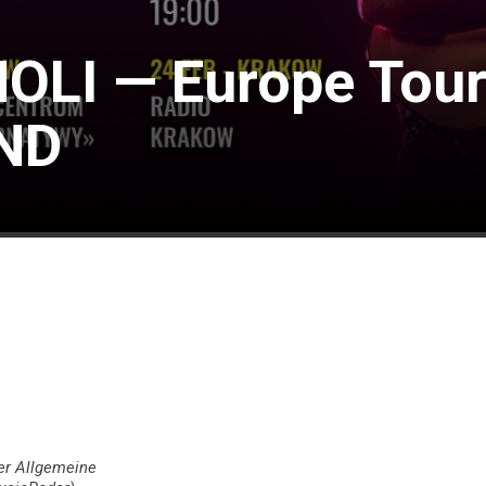
LI — Europe Tour
AND
ter Allgemeine