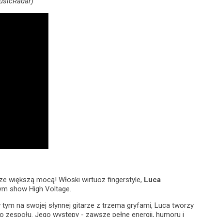
MusicRadar)
cze większą mocą! Włoski wirtuoz fingerstyle,
Luca
ym show High Voltage.
 tym na swojej słynnej gitarze z trzema gryfami, Luca tworzy
 zespołu. Jego występy - zawsze pełne energii, humoru i