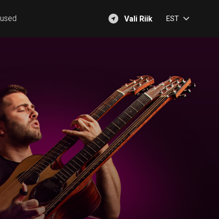
mused
Vali Riik
EST