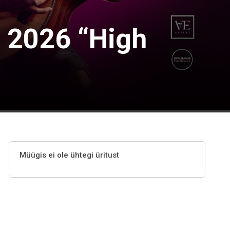
 2026 “High
Müügis ei ole ühtegi üritust