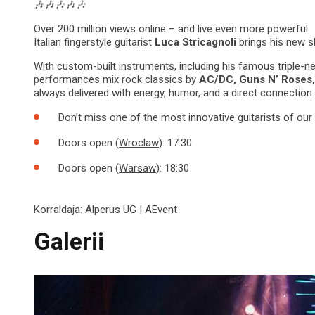
🎶🎶🎶🎶🎶
Over 200 million views online – and live even more powerful:
Italian fingerstyle guitarist
Luca Stricagnoli
brings his new
With custom-built instruments, including his famous triple-ne
performances mix rock classics by
AC/DC, Guns N’ Roses, 
always delivered with energy, humor, and a direct connection
Don’t miss one of the most innovative guitarists of our 
Doors open (
Wroclaw
): 17:30
Doors open (
Warsaw
): 18:30
Korraldaja:
Alperus UG | AEvent
Galerii