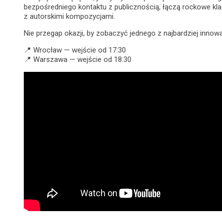
bezpośredniego kontaktu z publicznością, łączą rockowe kl
z autorskimi kompozycjami.
Nie przegap okazji, by zobaczyć jednego z najbardziej inno
📍 Wrocław — wejście od 17:30
📍 Warszawa — wejście od 18:30