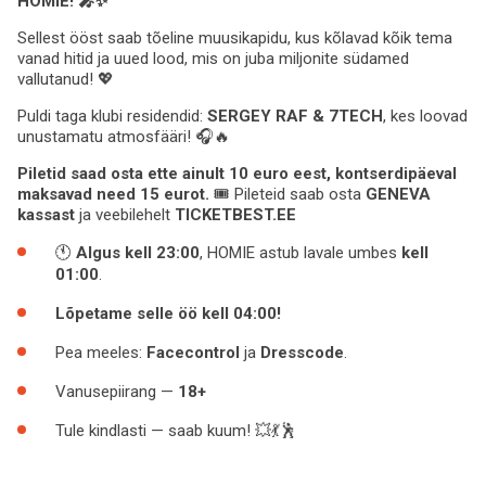
HOMIE! 🎤✨
Sellest ööst saab tõeline muusikapidu, kus kõlavad kõik tema
vanad hitid ja uued lood, mis on juba miljonite südamed
vallutanud! 💖
Puldi taga klubi residendid:
SERGEY RAF & 7TECH
, kes loovad
unustamatu atmosfääri! 🎧🔥
Piletid saad osta ette ainult 10 euro eest, kontserdipäeval
maksavad need 15 eurot.
🎟 Pileteid saab osta
GENEVA
kassast
ja veebilehelt
TICKETBEST.EE
🕚
Algus kell 23:00
, HOMIE astub lavale umbes
kell
01:00
.
Lõpetame selle öö kell 04:00!
Pea meeles:
Facecontrol
ja
Dresscode
.
Vanusepiirang —
18+
Tule kindlasti — saab kuum! 💥💃🕺