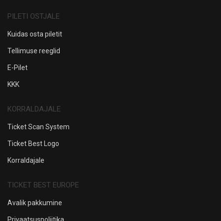
PILETI OSTJALE
Kuidas osta piletit
Tellimuse reeglid
E-Pilet
KKK
KORRALDAJALE
Ticket Scan System
Ticket Best Logo
Korraldajale
TICKET BEST EUROPE
Avalik pakkumine
Privaatsuspoliitika