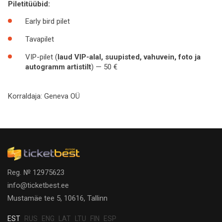
Piletitüübid:
Early bird pilet
Tavapilet
VIP-pilet (
laud VIP-alal, suupisted, vahuvein, foto ja
autogramm artistilt
) — 50 €
Korraldaja:
Geneva OÜ
Reg. № 12975623
info@ticketbest.ee
Mustamäe tee 5, 10616, Tallinn
EST
RUS
ENG
LAT
LTU
FIN
ESP