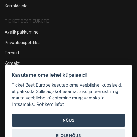
Korraldajale
TICKET BEST EUROPE
Avalik pakkumine
Privaatsuspoliitika
Firmast
Kontakt
Kasutame ome lehel küpsiseid!
Oleme sotsiaalmeedias
Ticket Best Europe kasutab oma veebilehel küpsiseid,
et pakkuda Sulle asjakohasemat sisu ja teenust ning
muuta veebilehe külastamine mugavamaks ja
lihtsamaks.
Rohkem infot
Maksevõimalused
NÕUS
EI OLE NÕUS