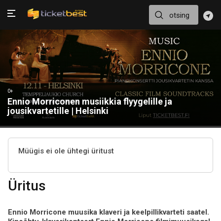
0+
Ennio Morriconen musiikkia flyygelille ja
jousikvartetille | Helsinki
Müügis ei ole ühtegi üritust
Üritus
Ennio Morricone muusika klaveri ja keelpillikvarteti saatel.