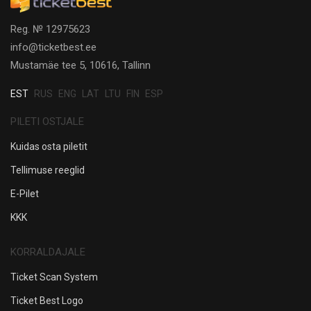
Reg. № 12975623
info@ticketbest.ee
Mustamäe tee 5, 10616, Tallinn
EST
RUS
ENG
LAT
LTU
FIN
ESP
PILETI OSTJALE
Kuidas osta piletit
Tellimuse reeglid
E-Pilet
KKK
KORRALDAJALE
Ticket Scan System
Ticket Best Logo