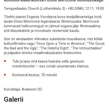
Kinoõhtu-klaverikontsert Ennio Morricone filmimuusikaga!
Temppeliaukio Church (Lutherinkatu 3) • HELSINKI, 12.11, 19:00
Tšehhi pianist Evgenia Vorobjeva koos keelpillikvartetiga toob
lavale Ennio Morricone legendaarse filmimuusika. Morricone
lummavad heliloomingud on jätnud sügava jälje filmimaailma,
eriti klassikaliste ja moodsate vesternide kaudu.
See on ainulaadne võimalus sukelduda muusikasse, mis kõlab
kultusfilmides nagu "Once Upon a Time in America", "The Good,
the Bad and the Ugly", "The Hateful Eight", "The Untouchables"
ja paljudes teistes maailmakuulsates linateostes.
Tule ja lase end kaasa haarata selle geeniuse
meistriteostel — ees ootab unustamatu elamus.
Kontserdi kestus: 70 minutit
Korraldaja:
Avalsiom OÜ
Galerii