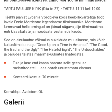
Kinoõhtu-klaverikontsert Ennio Morricone filmimuusikaga!
TARTU PAULUSE KIRIK (Riia tn 27)
•
TARTU, 11.11 kell 19:00
Tšehhi pianist Evgenia Vorobjeva koos keelpillikvartetiga toob
lavale Ennio Morricone legendaarse filmimuusika. Morricone
lummavad heliloomingud on jätnud sügava jälje filmimaailma,
eriti klassikaliste ja moodsate vesternide kaudu.
See on ainulaadne võimalus sukelduda muusikasse, mis kõlab
kultusfilmides nagu "Once Upon a Time in America", "The Good,
the Bad and the Ugly", "The Hateful Eight", "The Untouchables"
ja paljudes teistes maailmakuulsates linateostes.
Tule ja lase end kaasa haarata selle geeniuse
meistriteostel — ees ootab unustamatu elamus.
Kontserdi kestus: 70 minutit
Korraldaja:
Avalsiom OÜ
Galerii