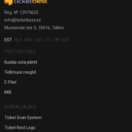
Reg. № 12975623
info@ticketbest.ee
Mustamäe tee 5, 10616, Tallinn
EST
RUS
ENG
LAT
LTU
FIN
ESP
PILETI OSTJALE
Kuidas osta piletit
Tellimuse reeglid
E-Pilet
KKK
KORRALDAJALE
Ticket Scan System
Ticket Best Logo