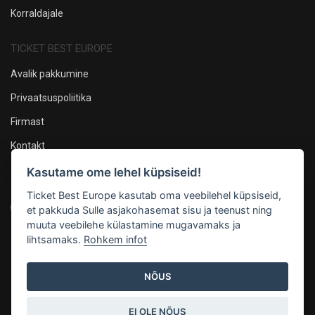
Korraldajale
TICKET BEST EUROPE
Avalik pakkumine
Privaatsuspoliitika
Firmast
Kontakt
Kasutame ome lehel küpsiseid!
Oleme sotsiaalmeedias
Ticket Best Europe kasutab oma veebilehel küpsiseid,
et pakkuda Sulle asjakohasemat sisu ja teenust ning
muuta veebilehe külastamine mugavamaks ja
lihtsamaks.
Rohkem infot
Maksevõimalused
NÕUS
EI OLE NÕUS