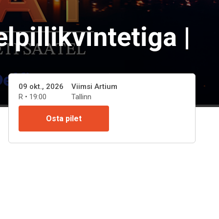
pillikvintetiga |
09 okt., 2026
Viimsi Artium
R • 19:00
Tallinn
Osta pilet