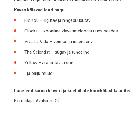
Kavas kõlavad lood nagu:
Fix You – liigutav ja hingepuudutav
Clocks – ikooniline klaverimeloodia uues seades
Viva La Vida – võimas ja inspireeriv
The Scientist – sügav ja tundeline
Yellow – äratuntav ja soe
…ja palju muud!
Lase end kanda klaveri ja keelpillide kooskõlast kaunites
Korraldaja:
Avalsiom OÜ