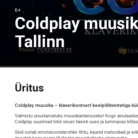
6+
Coldplay muusika
Tallinn
Üritus
Coldplay muusika – klaverikontsert keelpillikvintetiga kü
Valmistu unustamatuks muusikaelamuseks! Koge ainulaadset küü
Coldplay suurimad hitid sinuni täiesti uues ja lummavas kõlas
Sind ootab emotsiooniderohke õhtu, kaunid meloodiad ja eri
muudab kogu ruumi tõeliseks muusikaliseks elamuseks.