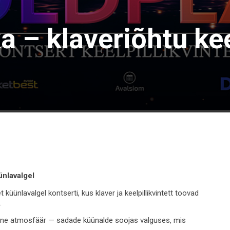
 – klaveriõhtu keel
ünlavalgel
nlavalgel kontserti, kus klaver ja keelpillikvintett toovad
.
line atmosfäär — sadade küünalde soojas valguses, mis