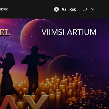
mused
Vali Riik
EST