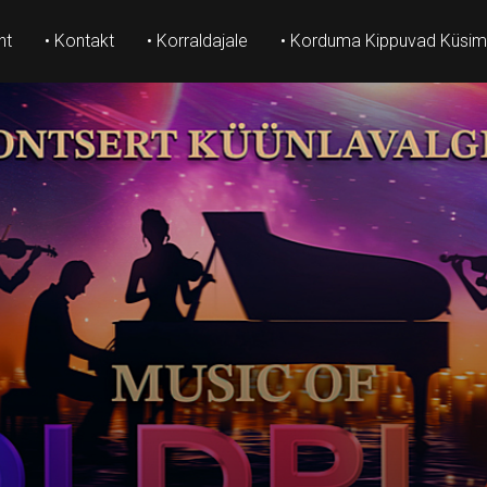
ht
• Kontakt
• Korraldajale
• Korduma Kippuvad Küsi