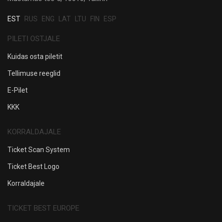
EST
RUS
ENG
LAT
LTU
FIN
ESP
PILETI OSTJALE
Kuidas osta piletit
Tellimuse reeglid
E-Pilet
KKK
KORRALDAJALE
Ticket Scan System
Ticket Best Logo
Korraldajale
TICKET BEST EUROPE