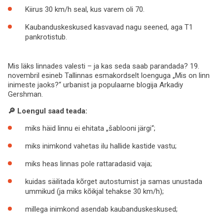
Kiirus 30 km/h seal, kus varem oli 70.
Kaubanduskeskused kasvavad nagu seened, aga T1
pankrotistub.
Mis läks linnades valesti – ja kas seda saab parandada? 19.
novembril esineb Tallinnas esmakordselt loenguga „Mis on linn
inimeste jaoks?“ urbanist ja populaarne blogija Arkadiy
Gershman.
🔎 Loengul saad teada:
miks häid linnu ei ehitata „šablooni järgi“;
miks inimkond vahetas ilu hallide kastide vastu;
miks heas linnas pole rattaradasid vaja;
kuidas säilitada kõrget autostumist ja samas unustada
ummikud (ja miks kõikjal tehakse 30 km/h);
millega inimkond asendab kaubanduskeskused;