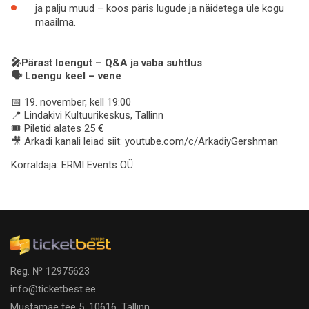
ja palju muud – koos päris lugude ja näidetega üle kogu
maailma.
🎤Pärast loengut – Q&A ja vaba suhtlus
🗣 Loengu keel – vene
📅 19. november, kell 19:00
📍 Lindakivi Kultuurikeskus, Tallinn
🎟️ Piletid alates 25 €
🎥 Arkadi kanali leiad siit: youtube.com/c/ArkadiyGershman
Korraldaja:
ERMI Events OÜ
Reg. № 12975623
info@ticketbest.ee
Mustamäe tee 5, 10616, Tallinn