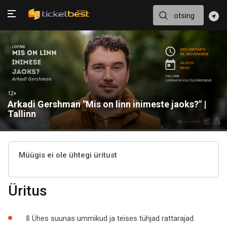
12+
Arkadi Gershman "Mis on linn inimeste jaoks?" |
Tallinn
Müügis ei ole ühtegi üritust
Üritus
🚦 Ühes suunas ummikud ja teises tühjad rattarajad.