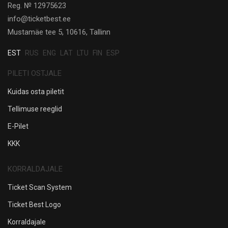
Reg. № 12975623
info@ticketbest.ee
Mustamäe tee 5, 10616, Tallinn
EST
RUS
ENG
LAT
LTU
FIN
ESP
PILETI OSTJALE
Kuidas osta piletit
Tellimuse reeglid
E-Pilet
KKK
KORRALDAJALE
Ticket Scan System
Ticket Best Logo
Korraldajale