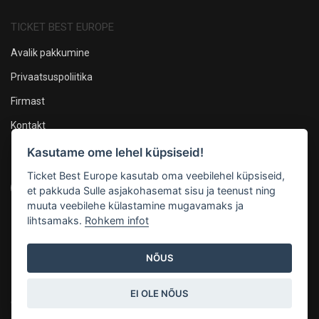
TICKET BEST EUROPE
Avalik pakkumine
Privaatsuspoliitika
Firmast
Kontakt
Kasutame ome lehel küpsiseid!
Oleme sotsiaalmeedias
Ticket Best Europe kasutab oma veebilehel küpsiseid,
et pakkuda Sulle asjakohasemat sisu ja teenust ning
muuta veebilehe külastamine mugavamaks ja
lihtsamaks.
Rohkem infot
Maksevõimalused
NÕUS
EI OLE NÕUS
© 2026, Mandarin Production OÜ