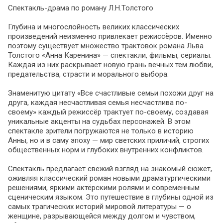
Спектакль-драма по роману Л.Н.Толстого
Глубина и многослойность великих классических
произведений неизменно привлекает режиссёров. Именно
поэтому существует множество трактовок романа Льва
Толстого «Анна Каренина» — спектакли, фильмы, сериалы.
Каждая из них раскрывает новую грань вечных тем любви,
предательства, страсти и морального выбора.
Знаменитую цитату «Все счастливые семьи похожи друг на
друга, каждая несчастливая семья несчастлива по-
своему» каждый режиссёр трактует по-своему, создавая
уникальные акценты на судьбах персонажей. В этом
спектакле зрители погружаются не только в историю
Анны, но и в саму эпоху — мир светских приличий, строгих
общественных норм и глубоких внутренних конфликтов.
Спектакль предлагает свежий взгляд на знакомый сюжет,
оживляя классический роман новыми драматургическими
решениями, яркими актёрскими ролями и современным
сценическим языком. Это путешествие в глубины одной из
самых трагических историй мировой литературы — о
женщине, разрывающейся между долгом и чувством,