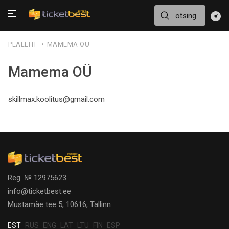
PEALEHT
MAMEMA OÜ
Mamema OÜ
skillmax.koolitus@gmail.com
Reg. № 12975623
info@ticketbest.ee
Mustamäe tee 5, 10616, Tallinn
EST
RUS
ENG
LAT
LTU
FIN
ESP