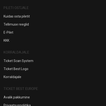
PILETI OSTJALE
Kuidas osta piletit
Tellimuse reeglid
E-Pilet
KKK
KORRALDAJALE
Ticket Scan System
Ticket Best Logo
Korraldajale
TICKET BEST EUROPE
Avalik pakkumine
Privaatsuspoliitika