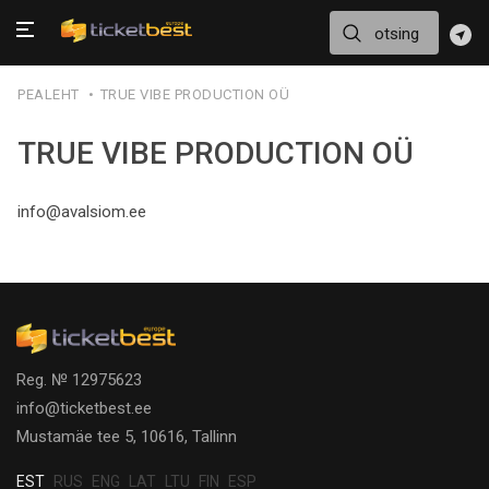
PEALEHT
TRUE VIBE PRODUCTION OÜ
TRUE VIBE PRODUCTION OÜ
info@avalsiom.ee
Reg. № 12975623
info@ticketbest.ee
Mustamäe tee 5, 10616, Tallinn
EST
RUS
ENG
LAT
LTU
FIN
ESP