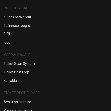
PILETI OSTJALE
Kuidas osta piletit
Tellimuse reeglid
E-Pilet
KKK
KORRALDAJALE
Ticket Scan System
Ticket Best Logo
Korraldajale
TICKET BEST EUROPE
Avalik pakkumine
Privaatsuspoliitika